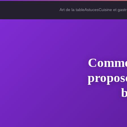
Art de la table
Astuces
Cuisine et gast
Commen
propos
b