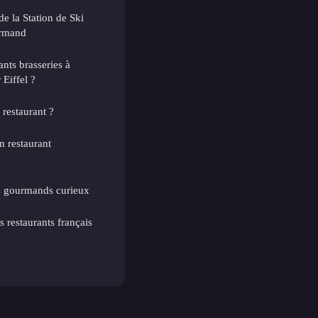
de la Station de Ski
urmand
ants brasseries à
 Eiffel ?
 restaurant ?
n restaurant
es gourmands curieux
s restaurants français