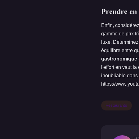
Prendre en 
Enfin, considére
gamme de prix tr
luxe. Déterminez 
équilibre entre q
gastronomique S
l'effort en vaut 
inoubliable dans 
https://www.you
Restaurants
EC