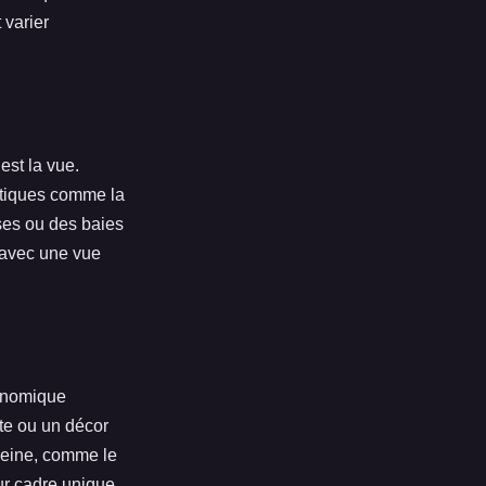
 varier
s
est la vue.
atiques comme la
sses ou des baies
 avec une vue
ronomique
te ou un décor
Seine, comme le
eur cadre unique