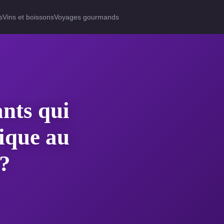
s
Vins et boissons
Voyages gourmands
nts qui
ique au
 ?