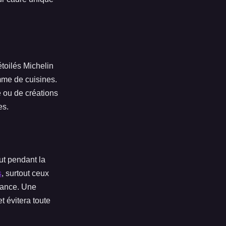
toilés Michelin
amme de cuisines.
e ou de créations
es.
out pendant la
s
, surtout ceux
vance. Une
t évitera toute