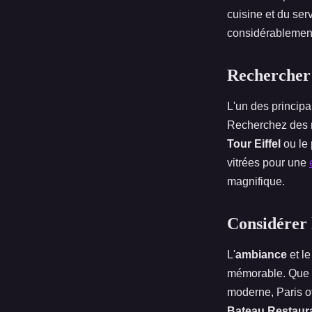
cuisine et du ser
considérablement 
Rechercher 
L'un des principa
Recherchez des r
Tour Eiffel
ou le 
vitrées pour une
magnifique.
Considérer 
L'
ambiance
et l
mémorable. Que v
moderne, Paris of
Bateau Restaur