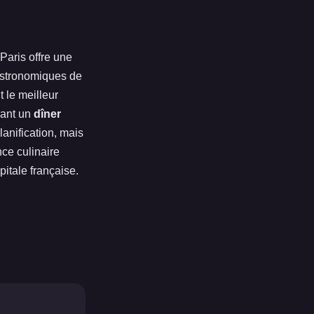
 Paris offre une
gastronomiques de
 le meilleur
rant un
dîner
anification, mais
nce culinaire
itale française.