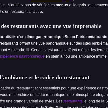
vice. N'oubliez pas de vérifier les
menus
et les
prix
, qui peuvent
d'un restaurant à l'autre.
des restaurants avec une vue imprenable
ux attraits d'un
dîner gastronomique Seine Paris restaurant
estaurants offrant une vue panoramique sur des sites emblém
pont Alexandre III. Certains restaurants offrent même des terra
expérience gastronomique
en plein air ou une ambiance intime
l'ambiance et le cadre du restaurant
e cadre du restaurant sont essentiels pour une expérience gast
ous recherchiez un cadre romantique, une atmosphère élégan
fre une grande variété de styles. Les
restaurants
le long de la 
ant
ou ceux situés près de
Saint-Germain
, sont réputés pour l