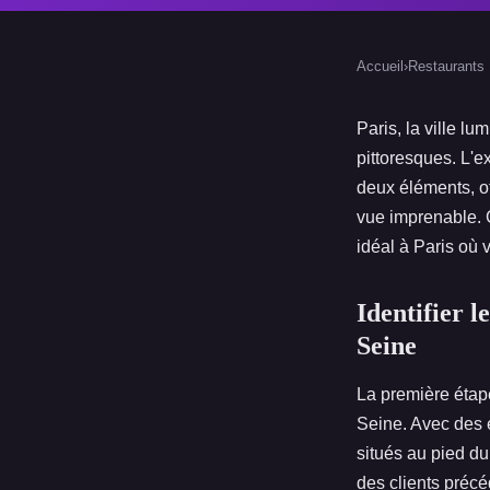
Accueil
›
Restaurants
Paris, la ville l
pittoresques. L'
deux éléments, of
vue imprenable. C
idéal à Paris où v
Identifier 
Seine
La première étap
Seine. Avec des
situés au pied d
des clients préc