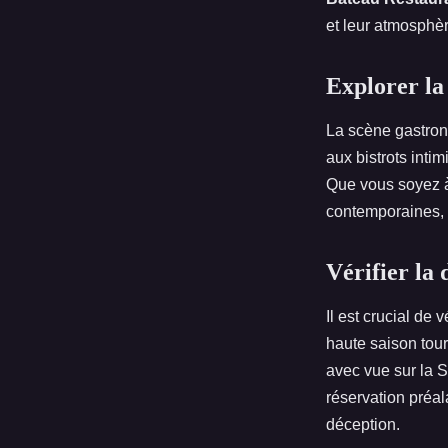
et leur atmosphèr
Explorer la 
La scène gastrono
aux bistrots inti
Que vous soyez à 
contemporaines, l
Vérifier la 
Il est crucial de v
haute saison tou
avec vue sur la 
réservation préal
déception.